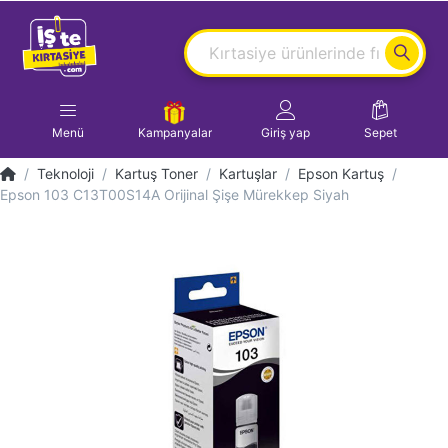
Menü
Kampanyalar
Giriş yap
Sepet
Teknoloji
Kartuş Toner
Kartuşlar
Epson Kartuş
Epson 103 C13T00S14A Orijinal Şişe Mürekkep Siyah