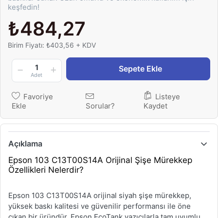
keşfedin!
₺484,27
Birim Fiyatı: ₺403,56 + KDV
1
Sepete Ekle
Adet
Favoriye
Listeye
Ekle
Sorular?
Kaydet
Açıklama
Epson 103 C13T00S14A Orijinal Şişe Mürekkep
Özellikleri Nelerdir?
Epson 103 C13T00S14A orijinal siyah şişe mürekkep,
yüksek baskı kalitesi ve güvenilir performansı ile öne
çıkan bir üründür. Epson EcoTank yazıcılarla tam uyumlu