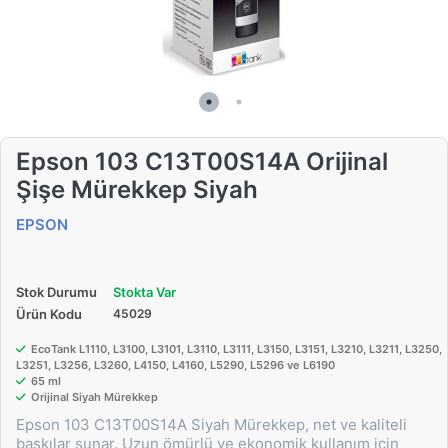
Epson 103 C13T00S14A Orijinal
Şişe Mürekkep Siyah
EPSON
Stok Durumu
Stokta Var
Ürün Kodu
45029
EcoTank L1110, L3100, L3101, L3110, L3111, L3150, L3151, L3210, L3211, L3250,
L3251, L3256, L3260, L4150, L4160, L5290, L5296 ve L6190
65 ml
Orijinal Siyah Mürekkep
Epson 103 C13T00S14A Siyah Mürekkep, net ve kaliteli
baskılar sunar. Uzun ömürlü ve ekonomik kullanım için