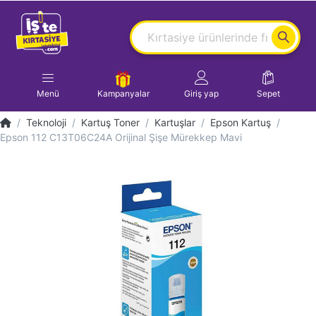
Menü
Kampanyalar
Giriş yap
Sepet
Teknoloji
Kartuş Toner
Kartuşlar
Epson Kartuş
Epson 112 C13T06C24A Orijinal Şişe Mürekkep Mavi