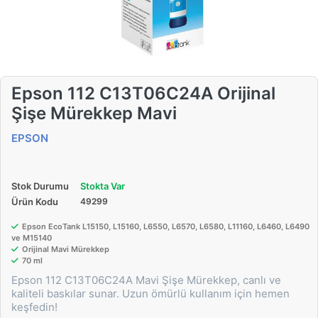
Epson 112 C13T06C24A Orijinal
Şişe Mürekkep Mavi
EPSON
Stok Durumu
Stokta Var
Ürün Kodu
49299
Epson EcoTank L15150, L15160, L6550, L6570, L6580, L11160, L6460, L6490
ve M15140
Orijinal Mavi Mürekkep
70 ml
Epson 112 C13T06C24A Mavi Şişe Mürekkep, canlı ve
kaliteli baskılar sunar. Uzun ömürlü kullanım için hemen
keşfedin!