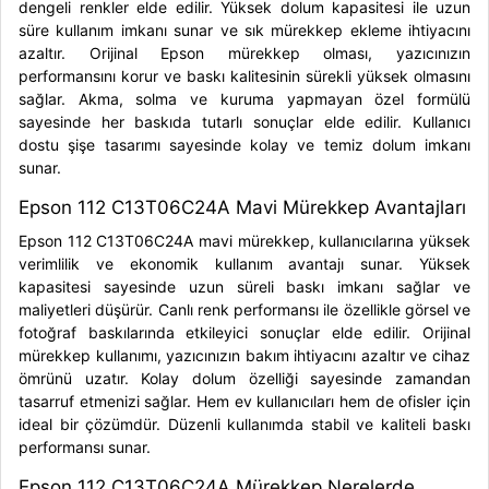
dengeli renkler elde edilir. Yüksek dolum kapasitesi ile uzun
süre kullanım imkanı sunar ve sık mürekkep ekleme ihtiyacını
azaltır. Orijinal Epson mürekkep olması, yazıcınızın
performansını korur ve baskı kalitesinin sürekli yüksek olmasını
sağlar. Akma, solma ve kuruma yapmayan özel formülü
sayesinde her baskıda tutarlı sonuçlar elde edilir. Kullanıcı
dostu şişe tasarımı sayesinde kolay ve temiz dolum imkanı
sunar.
Epson 112 C13T06C24A Mavi Mürekkep Avantajları
Epson 112 C13T06C24A mavi mürekkep, kullanıcılarına yüksek
verimlilik ve ekonomik kullanım avantajı sunar. Yüksek
kapasitesi sayesinde uzun süreli baskı imkanı sağlar ve
maliyetleri düşürür. Canlı renk performansı ile özellikle görsel ve
fotoğraf baskılarında etkileyici sonuçlar elde edilir. Orijinal
mürekkep kullanımı, yazıcınızın bakım ihtiyacını azaltır ve cihaz
ömrünü uzatır. Kolay dolum özelliği sayesinde zamandan
tasarruf etmenizi sağlar. Hem ev kullanıcıları hem de ofisler için
ideal bir çözümdür. Düzenli kullanımda stabil ve kaliteli baskı
performansı sunar.
Epson 112 C13T06C24A Mürekkep Nerelerde