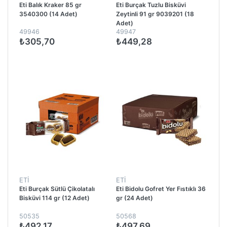
Eti Balık Kraker 85 gr
Eti Burçak Tuzlu Bisküvi
3540300 (14 Adet)
Zeytinli 91 gr 9039201 (18
Adet)
49946
49947
₺305,70
₺449,28
ETİ
ETİ
Eti Burçak Sütlü Çikolatalı
Eti Bidolu Gofret Yer Fıstıklı 36
Bisküvi 114 gr (12 Adet)
gr (24 Adet)
50535
50568
₺492,17
₺497,69