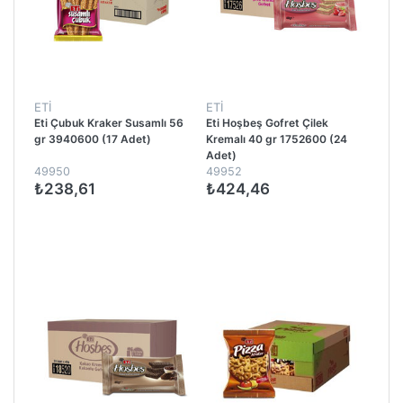
ETİ
ETİ
Eti Çubuk Kraker Susamlı 56
Eti Hoşbeş Gofret Çilek
gr 3940600 (17 Adet)
Kremalı 40 gr 1752600 (24
Adet)
49950
49952
₺238,61
₺424,46