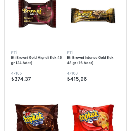
ETİ
ETİ
Eti Browni Gold Vişneli Kek 45
Eti Browni Intense Gold Kek
gr (24 Adet)
48 gr (16 Adet)
47105
47106
₺374,37
₺415,96