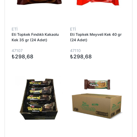
ETİ
ETİ
Eti Topkek Fındıklı Kakaolu
Eti Topkek Meyveli Kek 40 gr
Kek 35 gr (24 Adet)
(24 Adet)
47107
47110
₺298,68
₺298,68