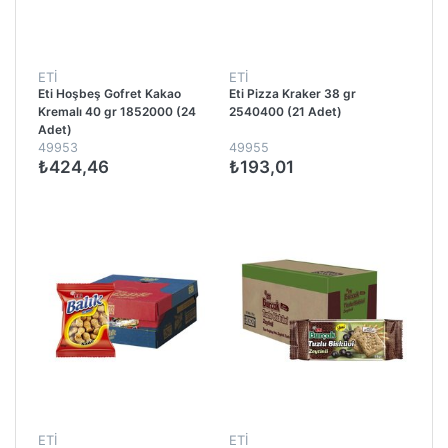
ETİ
ETİ
Eti Hoşbeş Gofret Kakao
Eti Pizza Kraker 38 gr
Kremalı 40 gr 1852000 (24
2540400 (21 Adet)
Adet)
49953
49955
₺424,46
₺193,01
ETİ
ETİ