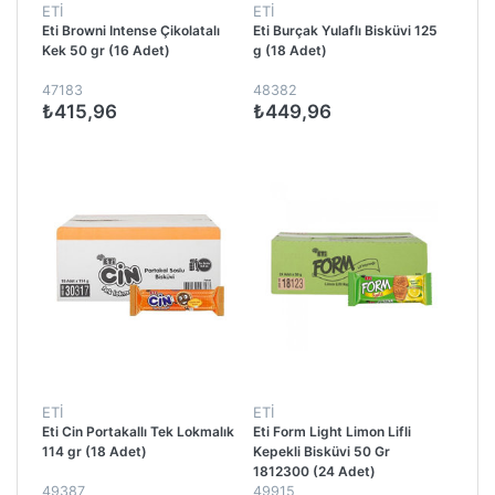
ETİ
ETİ
Eti Browni Intense Çikolatalı
Eti Burçak Yulaflı Bisküvi 125
Kek 50 gr (16 Adet)
g (18 Adet)
47183
48382
₺415,96
₺449,96
ETİ
ETİ
Eti Cin Portakallı Tek Lokmalık
Eti Form Light Limon Lifli
114 gr (18 Adet)
Kepekli Bisküvi 50 Gr
1812300 (24 Adet)
49387
49915