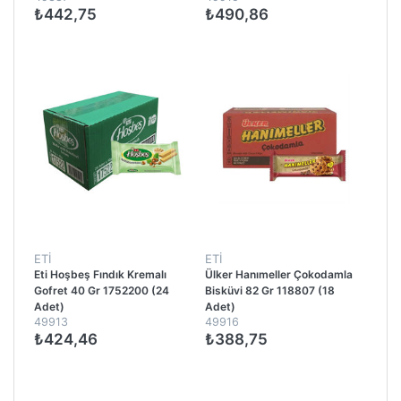
₺442,75
₺490,86
ETİ
ETİ
Eti Hoşbeş Fındık Kremalı
Ülker Hanımeller Çokodamla
Gofret 40 Gr 1752200 (24
Bisküvi 82 Gr 118807 (18
Adet)
Adet)
49913
49916
₺424,46
₺388,75