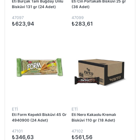
Eti Burçak Tam Buğday Unlu
Eti Cin Portakallı Bisküvi 25 gr
Bisküvi 131 gr (24 Adet)
(36 Adet)
47097
47099
₺623,94
₺283,61
ETİ
ETİ
Eti Form Kepekli Bisküvi 45 Gr
Eti Nero Kakaolu Kremalı
4940900 (24 Adet)
Bisküvi 110 gr (18 Adet)
47101
47102
₺346,63
₺561,56