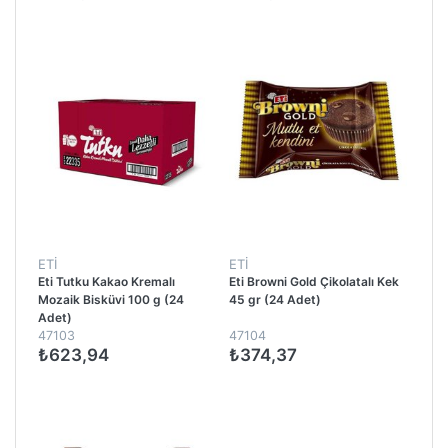
ETİ
ETİ
Eti Tutku Kakao Kremalı
Eti Browni Gold Çikolatalı Kek
Mozaik Bisküvi 100 g (24
45 gr (24 Adet)
Adet)
47103
47104
₺623,94
₺374,37