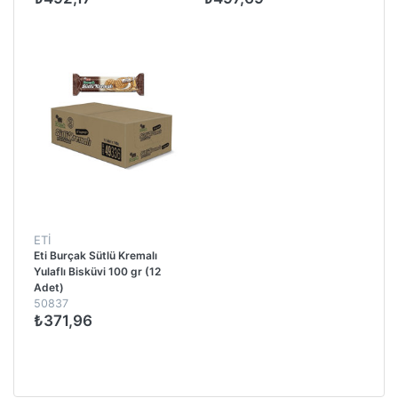
ETİ
Eti Burçak Sütlü Kremalı
Yulaflı Bisküvi 100 gr (12
Adet)
50837
₺371,96