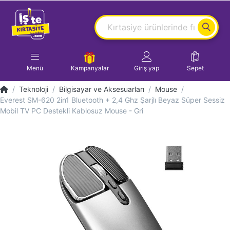
Menü
Kampanyalar
Giriş yap
Sepet
Teknoloji
Bilgisayar ve Aksesuarları
Mouse
Everest SM-620 2in1 Bluetooth + 2,4 Ghz Şarjlı Beyaz Süper Sessiz
Mobil TV PC Destekli Kablosuz Mouse - Gri