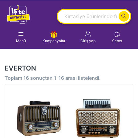
Menü
Kampanyalar
Giriş yap
Sepet
EVERTON
Toplam
16
sonuçtan
1-16
arası listelendi.