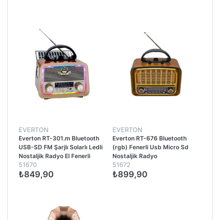
EVERTON
EVERTON
Everton RT-301.m Bluetooth
Everton RT-676 Bluetooth
USB-SD FM Şarjlı Solarlı Ledli
(rgb) Fenerli Usb Micro Sd
Nostaljik Radyo El Fenerli
Nostaljik Radyo
51670
51672
Radyo
₺849,90
₺899,90