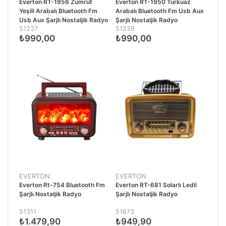
Everton RT-1956 Zümrüt
Everton RT-1950 Turkuaz
Yeşili Arabalı Bluetooth Fm
Arabalı Bluetooth Fm Usb Aux
Usb Aux Şarjlı Nostaljik Radyo
Şarjlı Nostaljik Radyo
51237
51239
₺990,00
₺990,00
EVERTON
EVERTON
Everton Rt-754 Bluetooth Fm
Everton RT-681 Solarlı Ledli
Şarjlı Nostaljik Radyo
Şarjlı Nostaljik Radyo
51311
51673
₺1.479,90
₺949,90