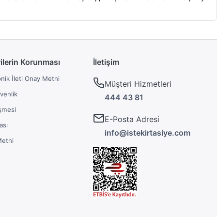
rilerin Korunması
İletişim
onik İleti Onay Metni
Müşteri Hizmetleri
üvenlik
444 43 81
şmesi
E-Posta Adresi
ası
info@istekirtasiye.com
Metni
Güncel Yazılarımız