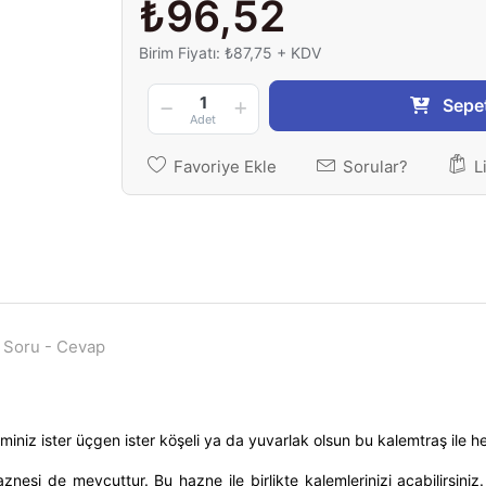
₺96,52
Birim Fiyatı: ₺87,75 + KDV
1
Sepe
Adet
Favoriye Ekle
Sorular?
L
Soru - Cevap
iniz ister üçgen ister köşeli ya da yuvarlak olsun bu kalemtraş ile h
haznesi de mevcuttur. Bu hazne ile birlikte kalemlerinizi açabilirsi