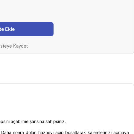
te Ekle
isteye Kaydet
epsini açabilme şansına sahipsiniz.
niz. Daha sonra dolan hazneyi açıp boşaltarak kalemlerinizi açmaya