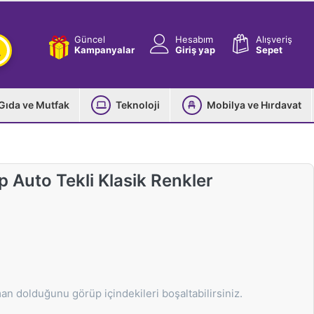
Güncel
Hesabım
Alışveriş
Kampanyalar
Giriş yap
Sepet
Gıda ve Mutfak
Teknoloji
Mobilya ve Hırdavat
p Auto Tekli Klasik Renkler
an dolduğunu görüp içindekileri boşaltabilirsiniz.