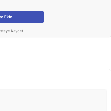
te Ekle
isteye Kaydet