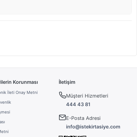
rilerin Korunması
İletişim
onik İleti Onay Metni
Müşteri Hizmetleri
üvenlik
444 43 81
şmesi
E-Posta Adresi
ası
info@istekirtasiye.com
Metni