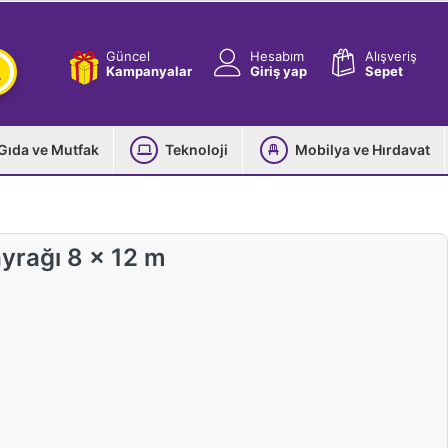
Güncel
Hesabım
Alışveriş
Kampanyalar
Giriş yap
Sepet
Gıda ve Mutfak
Teknoloji
Mobilya ve Hırdavat
yrağı 8 x 12 m