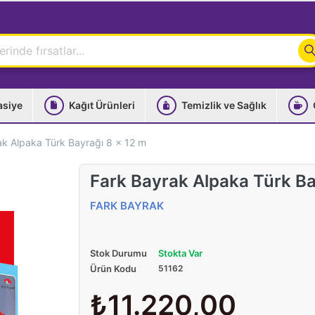
asiye
Kağıt Ürünleri
Temizlik ve Sağlık
ak Alpaka Türk Bayrağı 8 x 12 m
Fark Bayrak Alpaka Türk Ba
FARK BAYRAK
Stok Durumu
Stokta Var
Ürün Kodu
51162
₺11.220,00