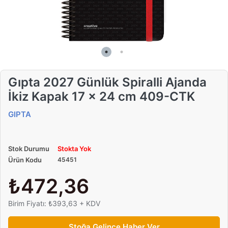
Gıpta 2027 Günlük Spiralli Ajanda
İkiz Kapak 17 x 24 cm 409-CTK
GIPTA
Stok Durumu
Stokta Yok
Ürün Kodu
45451
₺472,36
Birim Fiyatı: ₺393,63 + KDV
Stoğa Gelince Haber Ver