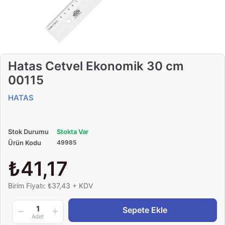
Hatas Cetvel Ekonomik 30 cm
00115
HATAS
Stok Durumu
Stokta Var
Ürün Kodu
49985
₺41,17
Birim Fiyatı: ₺37,43 + KDV
1
Sepete Ekle
Adet