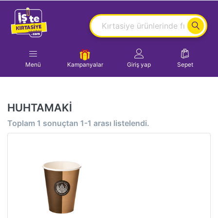
Menü
Kampanyalar
Giriş yap
Sepet
HUHTAMAKİ
Toplam
1
sonuçtan
1-1
arası listelendi.