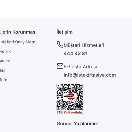
rilerin Korunması
İletişim
onik İleti Onay Metni
Müşteri Hizmetleri
üvenlik
444 43 81
şmesi
E-Posta Adresi
ası
info@istekirtasiye.com
Metni
Güncel Yazılarımız