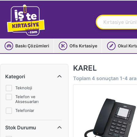
Baskı Çözümleri
Ofis Kırtasiye
Okul Kırt
KAREL
Kategori
Toplam
4
sonuçtan
1-4
aras
Teknoloji
Telefon ve
Aksesuarları
Telefonlar
Stok Durumu