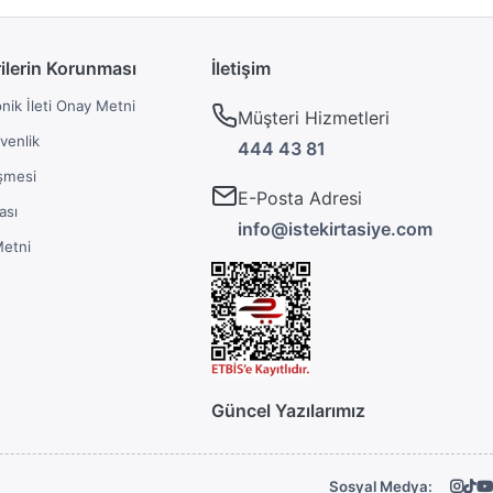
rilerin Korunması
İletişim
onik İleti Onay Metni
Müşteri Hizmetleri
üvenlik
444 43 81
şmesi
E-Posta Adresi
ası
info@istekirtasiye.com
Metni
Güncel Yazılarımız
Sosyal Medya: