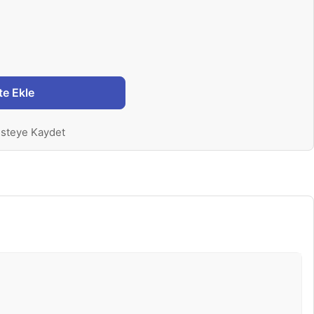
te Ekle
isteye Kaydet