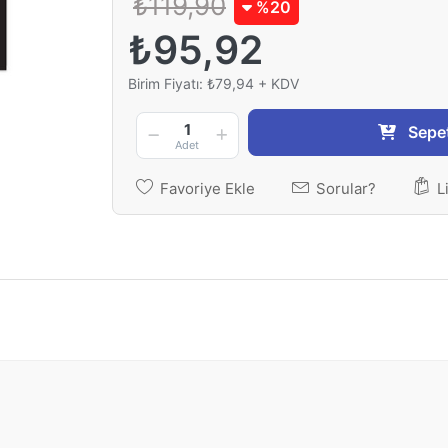
₺119,90
%20
₺95,92
Birim Fiyatı: ₺79,94 + KDV
1
Sepe
Adet
Favoriye Ekle
Sorular?
L