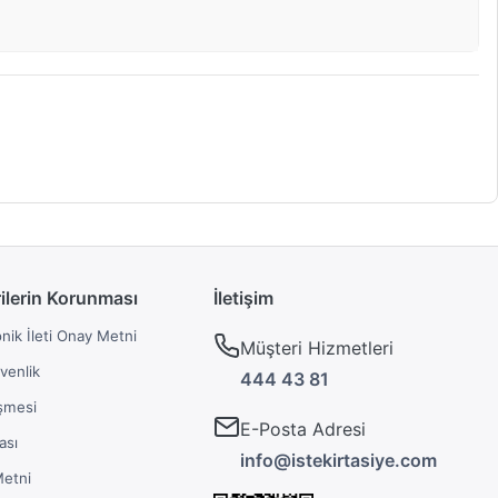
rilerin Korunması
İletişim
onik İleti Onay Metni
Müşteri Hizmetleri
üvenlik
444 43 81
şmesi
E-Posta Adresi
ası
info@istekirtasiye.com
Metni