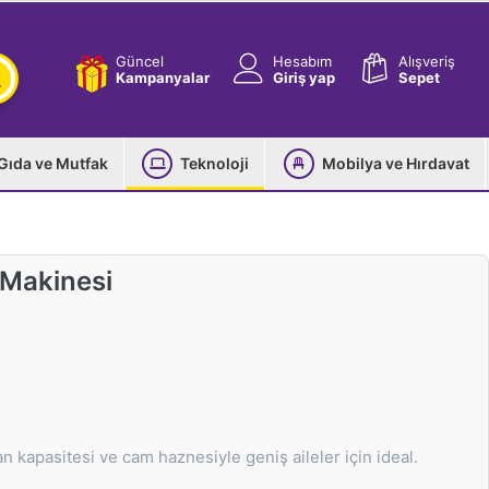
Güncel
Hesabım
Alışveriş
Kampanyalar
Giriş yap
Sepet
Gıda ve Mutfak
Teknoloji
Mobilya ve Hırdavat
 Makinesi
 kapasitesi ve cam haznesiyle geniş aileler için ideal.