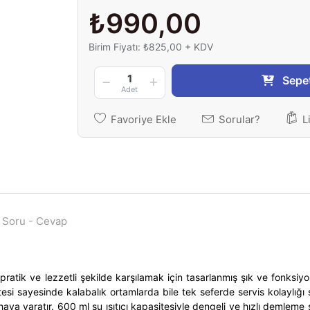
₺990,00
Birim Fiyatı: ₺825,00 + KDV
1
Sepe
Adet
Favoriye Ekle
Sorular?
L
Soru - Cevap
pratik ve lezzetli şekilde karşılamak için tasarlanmış şık ve fonksi
esi sayesinde kalabalık ortamlarda bile tek seferde servis kolaylığı
a yaratır. 600 ml su ısıtıcı kapasitesiyle dengeli ve hızlı demleme 