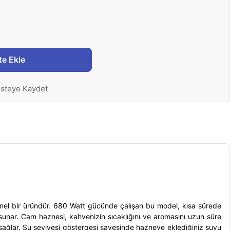
te Ekle
isteye Kaydet
yonel bir üründür. 680 Watt gücünde çalışan bu model, kısa sürede
 sunar. Cam haznesi, kahvenizin sıcaklığını ve aromasını uzun süre
sağlar. Su seviyesi göstergesi sayesinde hazneye eklediğiniz suyu