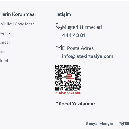
rilerin Korunması
İletişim
onik İleti Onay Metni
Müşteri Hizmetleri
üvenlik
444 43 81
şmesi
E-Posta Adresi
ası
info@istekirtasiye.com
Metni
Güncel Yazılarımız
Sosyal Medya: