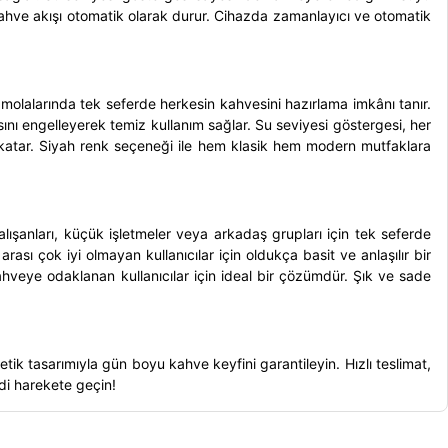
kahve akışı otomatik olarak durur. Cihazda zamanlayıcı ve otomatik
is molalarında tek seferde herkesin kahvesini hazırlama imkânı tanır.
nı engelleyerek temiz kullanım sağlar. Su seviyesi göstergesi, her
 katar. Siyah renk seçeneği ile hem klasik hem modern mutfaklara
çalışanları, küçük işletmeler veya arkadaş grupları için tek seferde
rası çok iyi olmayan kullanıcılar için oldukça basit ve anlaşılır bir
kahveye odaklanan kullanıcılar için ideal bir çözümdür. Şık ve sade
ik tasarımıyla gün boyu kahve keyfini garantileyin. Hızlı teslimat,
mdi harekete geçin!