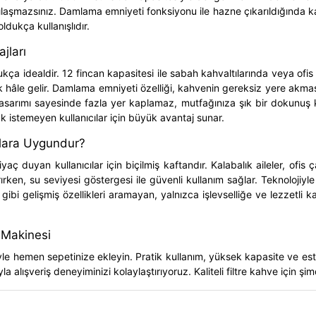
rşılaşmazsınız. Damlama emniyeti fonksiyonu ile hazne çıkarıldığında 
ldukça kullanışlıdır.
jları
ldukça idealdir. 12 fincan kapasitesi ile sabah kahvaltılarında veya of
âle gelir. Damlama emniyeti özelliği, kahvenin gereksiz yere akması
tasarımı sayesinde fazla yer kaplamaz, mutfağınıza şık bir dokunuş
k istemeyen kullanıcılar için büyük avantaj sunar.
ılara Uygundur?
ç duyan kullanıcılar için biçilmiş kaftandır. Kalabalık aileler, ofis 
ken, su seviyesi göstergesi ile güvenli kullanım sağlar. Teknolojiyle a
bi gelişmiş özellikleri aramayan, yalnızca işlevselliğe ve lezzetli 
e Makinesi
e hemen sepetinize ekleyin. Pratik kullanım, yüksek kapasite ve estet
alışveriş deneyiminizi kolaylaştırıyoruz. Kaliteli filtre kahve için şi