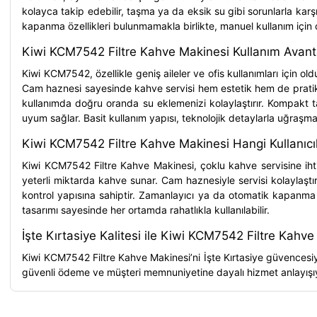
kolayca takip edebilir, taşma ya da eksik su gibi sorunlarla ka
kapanma özellikleri bulunmamakla birlikte, manuel kullanım için o
Kiwi KCM7542 Filtre Kahve Makinesi Kullanım Avanta
Kiwi KCM7542, özellikle geniş aileler ve ofis kullanımları için o
Cam haznesi sayesinde kahve servisi hem estetik hem de pratik h
kullanımda doğru oranda su eklemenizi kolaylaştırır. Kompakt 
uyum sağlar. Basit kullanım yapısı, teknolojik detaylarla uğraşma
Kiwi KCM7542 Filtre Kahve Makinesi Hangi Kullanıc
Kiwi KCM7542 Filtre Kahve Makinesi, çoklu kahve servisine ihtiya
yeterli miktarda kahve sunar. Cam haznesiyle servisi kolaylaştırır
kontrol yapısına sahiptir. Zamanlayıcı ya da otomatik kapanma gi
tasarımı sayesinde her ortamda rahatlıkla kullanılabilir.
İşte Kırtasiye Kalitesi ile Kiwi KCM7542 Filtre Kahv
Kiwi KCM7542 Filtre Kahve Makinesi’ni İşte Kırtasiye
güvencesiyl
güvenli ödeme ve müşteri memnuniyetine dayalı hizmet anlayışıyla 