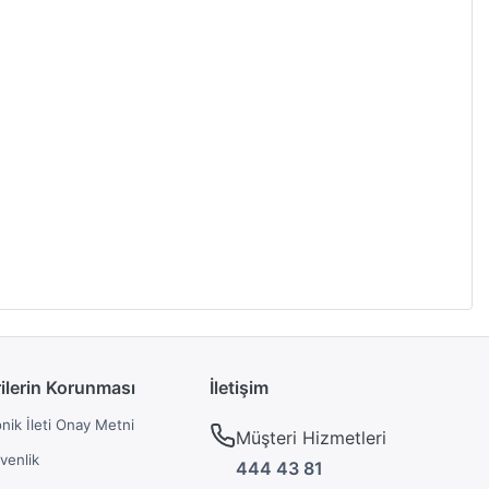
rilerin Korunması
İletişim
onik İleti Onay Metni
Müşteri Hizmetleri
üvenlik
444 43 81