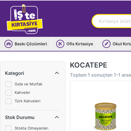
Baskı Çözümleri
Ofis Kırtasiye
Okul Kırt
KOCATEPE
Kategori
Toplam
1
sonuçtan
1-1
arası
Gıda ve Mutfak
Kahveler
Türk Kahveleri
Stok Durumu
Stokta Olmayanları