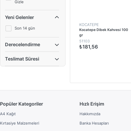
Gizle
Yeni Gelenler
KOCATEPE
Son 14 gün
Kocatepe Dibek Kahvesi 100
gr
51103
Derecelendirme
₺181,56
Teslimat Süresi
1
Popüler Kategoriler
Hızlı Erişim
A4 Kağıt
Hakkımızda
Kırtasiye Malzemeleri
Banka Hesapları