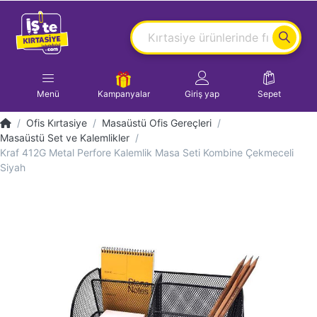
Menü
Kampanyalar
Giriş yap
Sepet
Ofis Kırtasiye
Masaüstü Ofis Gereçleri
Masaüstü Set ve Kalemlikler
Kraf 412G Metal Perfore Kalemlik Masa Seti Kombine Çekmeceli
Siyah