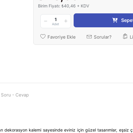
Birim Fiyatı: ₺40,46 + KDV
1
Sepe
Adet
Favoriye Ekle
Sorular?
L
Soru - Cevap
lan
dekorasyon kalemi
sayesinde eviniz için güzel tasarımlar, eşsiz çi