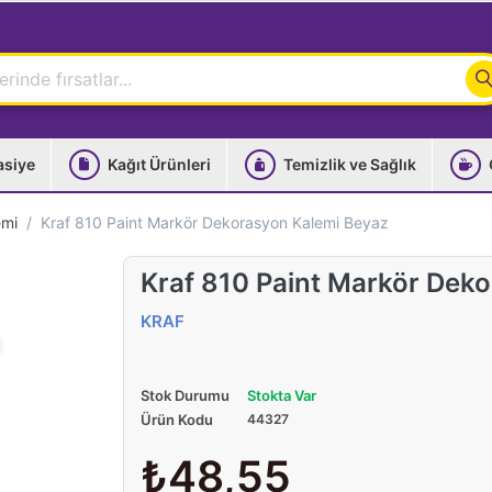
asiye
Kağıt Ürünleri
Temizlik ve Sağlık
emi
Kraf 810 Paint Markör Dekorasyon Kalemi Beyaz
Kraf 810 Paint Markör Dek
KRAF
Stok Durumu
Stokta Var
Ürün Kodu
44327
₺48,55