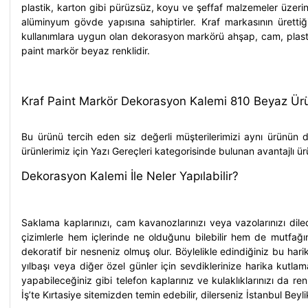
plastik, karton gibi pürüzsüz, koyu ve şeffaf malzemeler üzerin
alüminyum gövde yapısına sahiptirler.
Kraf
markasının üretti
kullanımlara uygun olan
dekorasyon markörü
ahşap, cam, plast
paint markör
beyaz renklidir.
Kraf Paint Markör Dekorasyon Kalemi 810 Beyaz Ürü
Bu ürünü tercih eden siz değerli müşterilerimizi aynı ürünün di
ürünlerimiz için
Yazı Gereçleri
kategorisinde bulunan avantajlı ürün
Dekorasyon Kalemi İle Neler Yapılabilir?
Saklama kaplarınızı, cam kavanozlarınızı veya vazolarınızı di
çizimlerle hem içlerinde ne olduğunu bilebilir hem de mutfağı
dekoratif bir nesneniz olmuş olur. Böylelikle edindiğiniz bu ha
yılbaşı veya diğer özel günler için sevdiklerinize harika kutlama 
yapabileceğiniz gibi telefon kaplarınız ve kulaklıklarınızı da r
İş’te Kırtasiye sitemizden temin edebilir, dilerseniz İstanbul Beyl