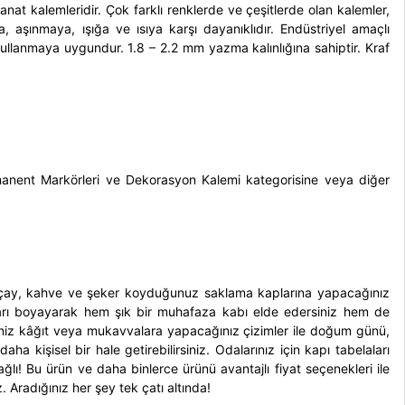
at kalemleridir. Çok farklı renklerde ve çeşitlerde olan kalemler,
 aşınmaya, ışığa ve ısıya karşı dayanıklıdır. Endüstriyel amaçlı
ullanmaya uygundur. 1.8 – 2.2 mm yazma kalınlığına sahiptir.
Kraf
anent Markörleri
ve
Dekorasyon Kalemi
kategorisine veya diğer
ğin çay, kahve ve şeker koyduğunuz saklama kaplarına yapacağınız
apları boyayarak hem şık bir muhafaza kabı elde edersiniz hem de
rseniz kâğıt veya mukavvalara yapacağınız çizimler ile doğum günü,
ha kişisel bir hale getirebilirsiniz. Odalarınız için kapı tabelaları
ğlı! Bu ürün ve daha binlerce ürünü avantajlı fiyat seçenekleri ile
z. Aradığınız her şey tek çatı altında!