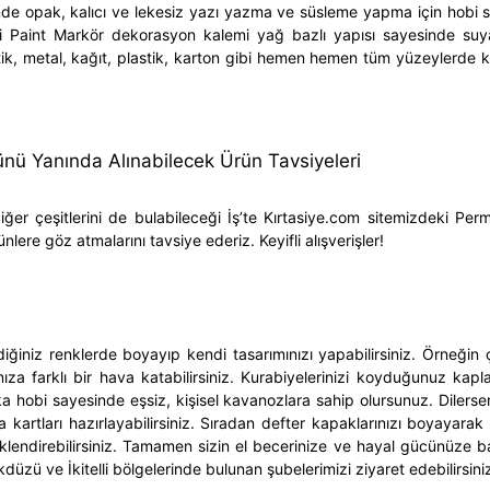
de opak, kalıcı ve lekesiz yazı yazma ve süsleme yapma için hobi san
ği
Paint Markör dekorasyon kalemi
yağ bazlı yapısı sayesinde suya,
ik, metal, kağıt, plastik, karton gibi hemen hemen tüm yüzeylerde k
nü Yanında Alınabilecek Ürün Tavsiyeleri
ğer çeşitlerini de bulabileceği İş’te Kırtasiye.com sitemizdeki
Perm
lere göz atmalarını tavsiye ederiz. Keyifli alışverişler!
lediğiniz renklerde boyayıp kendi tasarımınızı yapabilirsiniz. Örne
nıza farklı bir hava katabilirsiniz. Kurabiyelerinizi koyduğunuz k
rika hobi sayesinde eşsiz, kişisel kavanozlara sahip olursunuz. Dile
kartları hazırlayabilirsiniz. Sıradan defter kapaklarınızı boyayarak da
enklendirebilirsiniz. Tamamen sizin el becerinize ve hayal gücünüze ba
ikdüzü ve İkitelli bölgelerinde bulunan şubelerimizi ziyaret edebilirsini