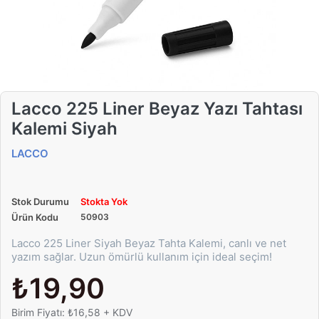
Lacco 225 Liner Beyaz Yazı Tahtası
Kalemi Siyah
LACCO
Stok Durumu
Stokta Yok
Ürün Kodu
50903
Lacco 225 Liner Siyah Beyaz Tahta Kalemi, canlı ve net
yazım sağlar. Uzun ömürlü kullanım için ideal seçim!
₺19,90
Birim Fiyatı: ₺16,58 + KDV