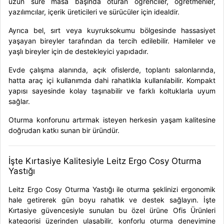
uzun süre masa başında oturan öğrenciler, öğretmenler,
yazılımcılar, içerik üreticileri ve sürücüler için idealdir.
Ayrıca bel, sırt veya kuyruksokumu bölgesinde hassasiyet
yaşayan bireyler tarafından da tercih edilebilir. Hamileler ve
yaşlı bireyler için de destekleyici yapıdadır.
Evde çalışma alanında, açık ofislerde, toplantı salonlarında,
hatta araç içi kullanımda dahi rahatlıkla kullanılabilir. Kompakt
yapısı sayesinde kolay taşınabilir ve farklı koltuklarla uyum
sağlar.
Oturma konforunu artırmak isteyen herkesin yaşam kalitesine
doğrudan katkı sunan bir üründür.
İşte Kırtasiye Kalitesiyle Leitz Ergo Cosy Oturma
Yastığı
Leitz Ergo Cosy Oturma Yastığı ile oturma şeklinizi ergonomik
hale getirerek gün boyu rahatlık ve destek sağlayın. İşte
Kırtasiye güvencesiyle sunulan bu özel ürüne
Ofis Ürünleri
kategorisi
üzerinden ulaşabilir, konforlu oturma deneyimine