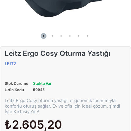
Leitz Ergo Cosy Oturma Yastığı
LEITZ
Stok Durumu
Stokta Var
Ürün Kodu
50945
Leitz Ergo Cosy oturma yastığı, ergonomik tasarımıyla
konforlu oturuş sağlar. Ev ve ofis için ideal çözüm, şimdi
İşte Kırtasiye’de!
₺2.605,20