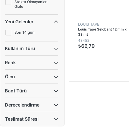
Stokta Olmayanları
Gizle
Yeni Gelenler
LOUIS TAPE
Louis Tape Selobant 12 mm x
Son 14 gün
33 mt
48452
₺66,79
Kullanım Türü
1
Renk
Ölçü
Bant Türü
Derecelendirme
Teslimat Süresi