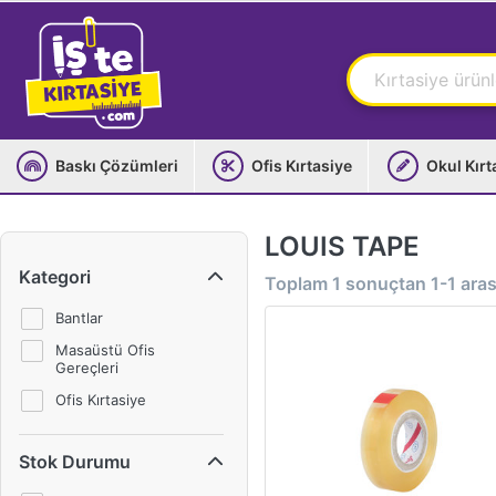
Baskı Çözümleri
Ofis Kırtasiye
Okul Kırt
LOUIS TAPE
Kategori
Toplam
1
sonuçtan
1-1
arası
Bantlar
Masaüstü Ofis
Gereçleri
Ofis Kırtasiye
Stok Durumu