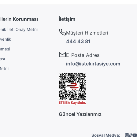
rilerin Korunması
İletişim
onik İleti Onay Metni
Müşteri Hizmetleri
üvenlik
444 43 81
şmesi
E-Posta Adresi
ası
info@istekirtasiye.com
Metni
Güncel Yazılarımız
Sosyal Medya: