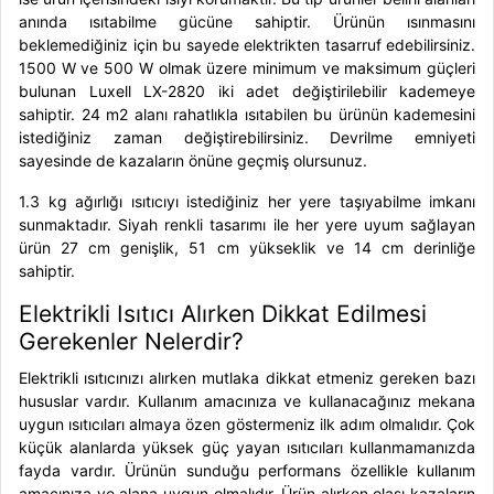
anında ısıtabilme gücüne sahiptir. Ürünün ısınmasını
beklemediğiniz için bu sayede elektrikten tasarruf edebilirsiniz.
1500 W ve 500 W olmak üzere minimum ve maksimum güçleri
bulunan
Luxell LX-2820
iki adet değiştirilebilir kademeye
sahiptir. 24 m2 alanı rahatlıkla ısıtabilen bu ürünün kademesini
istediğiniz zaman değiştirebilirsiniz. Devrilme emniyeti
sayesinde de kazaların önüne geçmiş olursunuz.
1.3 kg ağırlığı ısıtıcıyı istediğiniz her yere taşıyabilme imkanı
sunmaktadır. Siyah renkli tasarımı ile her yere uyum sağlayan
ürün 27 cm genişlik, 51 cm yükseklik ve 14 cm derinliğe
sahiptir.
Elektrikli Isıtıcı Alırken Dikkat Edilmesi
Gerekenler Nelerdir?
Elektrikli ısıtıcınızı alırken mutlaka dikkat etmeniz gereken bazı
hususlar vardır. Kullanım amacınıza ve kullanacağınız mekana
uygun ısıtıcıları almaya özen göstermeniz ilk adım olmalıdır. Çok
küçük alanlarda yüksek güç yayan ısıtıcıları kullanmamanızda
fayda vardır. Ürünün sunduğu performans özellikle kullanım
amacınıza ve alana uygun olmalıdır. Ürün alırken olası kazaların