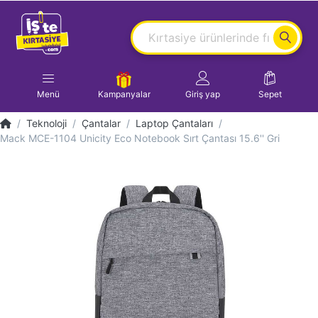
Menü
Kampanyalar
Giriş yap
Sepet
Teknoloji
Çantalar
Laptop Çantaları
Mack MCE-1104 Unicity Eco Notebook Sırt Çantası 15.6'' Gri