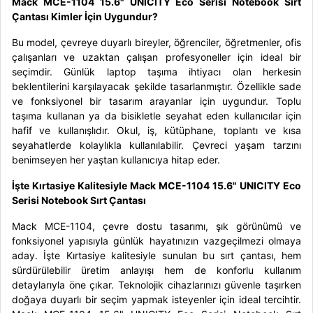
Mack MCE-1104 15.6" UNICITY Eco Serisi Notebook Sırt
Çantası Kimler İçin Uygundur?
Bu model, çevreye duyarlı bireyler, öğrenciler, öğretmenler, ofis
çalışanları ve uzaktan çalışan profesyoneller için ideal bir
seçimdir. Günlük laptop taşıma ihtiyacı olan herkesin
beklentilerini karşılayacak şekilde tasarlanmıştır. Özellikle sade
ve fonksiyonel bir tasarım arayanlar için uygundur. Toplu
taşıma kullanan ya da bisikletle seyahat eden kullanıcılar için
hafif ve kullanışlıdır. Okul, iş, kütüphane, toplantı ve kısa
seyahatlerde kolaylıkla kullanılabilir. Çevreci yaşam tarzını
benimseyen her yaştan kullanıcıya hitap eder.
İşte Kırtasiye Kalitesiyle Mack MCE-1104 15.6" UNICITY Eco
Serisi Notebook Sırt Çantası
Mack MCE-1104, çevre dostu tasarımı, şık görünümü ve
fonksiyonel yapısıyla günlük hayatınızın vazgeçilmezi olmaya
aday. İşte Kırtasiye kalitesiyle sunulan bu sırt çantası, hem
sürdürülebilir üretim anlayışı hem de konforlu kullanım
detaylarıyla öne çıkar. Teknolojik cihazlarınızı güvenle taşırken
doğaya duyarlı bir seçim yapmak isteyenler için ideal tercihtir.