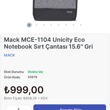
Mack MCE-1104 Unicity Eco
Notebook Sırt Çantası 15.6'' Gri
MACK
Stok Durumu
Stokta Var
Ürün Kodu
50978
₺999,00
Birim Fiyatı: ₺908,18 + KDV
1