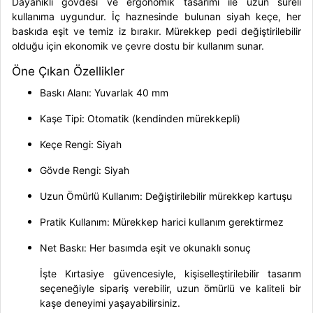
Dayanıklı gövdesi ve ergonomik tasarımı ile uzun süreli
kullanıma uygundur. İç haznesinde bulunan
siyah keçe
, her
baskıda eşit ve temiz iz bırakır. Mürekkep pedi değiştirilebilir
olduğu için ekonomik ve çevre dostu bir kullanım sunar.
Öne Çıkan Özellikler
Baskı Alanı:
Yuvarlak 40 mm
Kaşe Tipi:
Otomatik (kendinden mürekkepli)
Keçe Rengi:
Siyah
Gövde Rengi:
Siyah
Uzun Ömürlü Kullanım:
Değiştirilebilir mürekkep kartuşu
Pratik Kullanım:
Mürekkep harici kullanım gerektirmez
Net Baskı:
Her basımda eşit ve okunaklı sonuç
İşte Kırtasiye güvencesiyle, kişiselleştirilebilir tasarım
seçeneğiyle sipariş verebilir, uzun ömürlü ve kaliteli bir
kaşe deneyimi yaşayabilirsiniz.