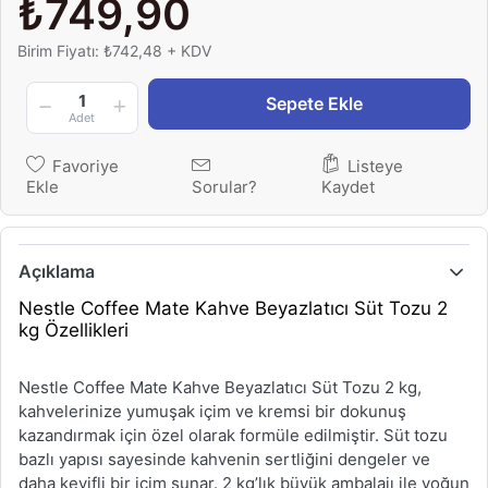
₺749,90
Birim Fiyatı: ₺742,48 + KDV
1
Sepete Ekle
Adet
Favoriye
Listeye
Ekle
Sorular?
Kaydet
Açıklama
Nestle Coffee Mate Kahve Beyazlatıcı Süt Tozu 2
kg Özellikleri
Nestle Coffee Mate Kahve Beyazlatıcı Süt Tozu 2 kg,
kahvelerinize yumuşak içim ve kremsi bir dokunuş
kazandırmak için özel olarak formüle edilmiştir. Süt tozu
bazlı yapısı sayesinde kahvenin sertliğini dengeler ve
daha keyifli bir içim sunar. 2 kg’lık büyük ambalajı ile yoğun