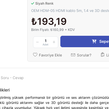
Siyah Renk
OEM HDM-05 HDMI kablo 5m, 1.4 ve 3D destekli
₺193,19
Birim Fiyatı: ₺160,99 + KDV
1
Sepe
Adet
Favoriye Ekle
Sorular?
L
Soru - Cevap
kleri
tirilmiş yüksek performanslı bir görüntü ve ses aktarım çözümüdü
klü görüntü aktarımı sağlar ve 3D görüntü desteği ile daha gerçe
k cihazla uyumludur. Yüksek hızlı veri iletimi sayesinde kesintisiz 