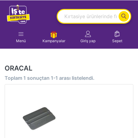
Menü
Kampanyalar
Giriş yap
Sepet
ORACAL
Toplam
1
sonuçtan
1-1
arası listelendi.