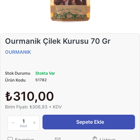
Ourmanik Çilek Kurusu 70 Gr
OURMANIK
Stok Durumu
Stokta Var
Ürün Kodu
51782
₺310,00
Birim Fiyatı: ₺306,93 + KDV
1
Sepete Ekle
Adet
Favoriye
Listeye