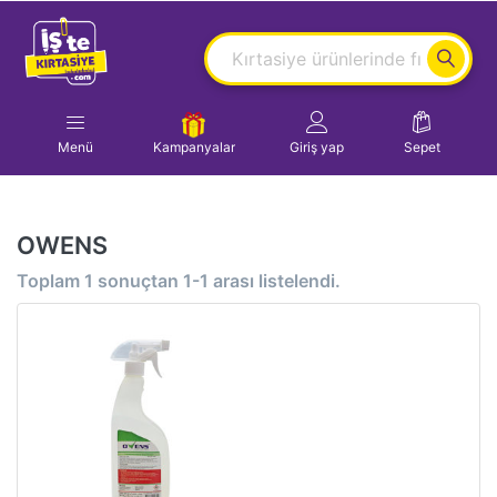
Menü
Kampanyalar
Giriş yap
Sepet
OWENS
Toplam
1
sonuçtan
1-1
arası listelendi.