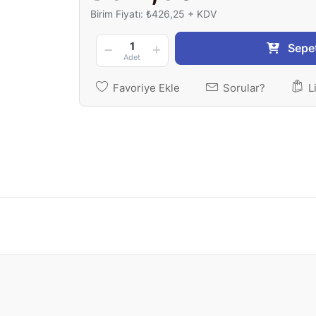
Birim Fiyatı: ₺426,25 + KDV
1
Sepe
Adet
Favoriye Ekle
Sorular?
L