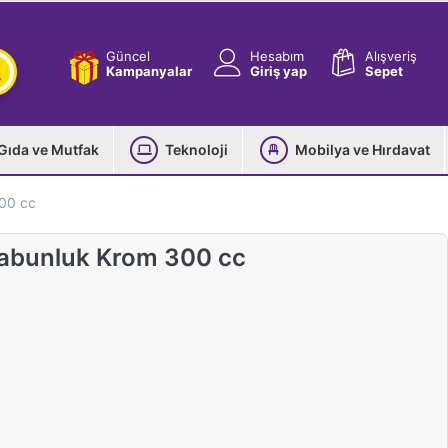
Güncel
Hesabım
Alışveriş
Kampanyalar
Giriş yap
Sepet
Gıda ve Mutfak
Teknoloji
Mobilya ve Hırdavat
300 cc
 Sabunluk Krom 300 cc