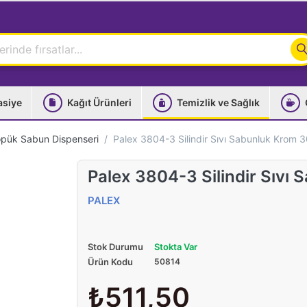
asiye
Kağıt Ürünleri
Temizlik ve Sağlık
öpük Sabun Dispenseri
Palex 3804-3 Silindir Sıvı Sabunluk Krom 
Palex 3804-3 Silindir Sıvı
PALEX
Stok Durumu
Stokta Var
Ürün Kodu
50814
₺511,50