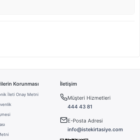
rilerin Korunması
İletişim
onik İleti Onay Metni
Müşteri Hizmetleri
üvenlik
444 43 81
şmesi
E-Posta Adresi
ası
info@istekirtasiye.com
Metni