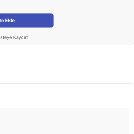
te Ekle
isteye Kaydet