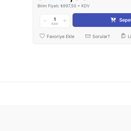
Birim Fiyatı: ₺997,50 + KDV
1
Sepe
Adet
Favoriye Ekle
Sorular?
L