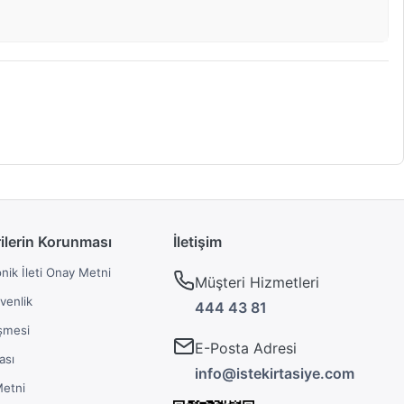
rilerin Korunması
İletişim
onik İleti Onay Metni
Müşteri Hizmetleri
üvenlik
444 43 81
şmesi
E-Posta Adresi
ası
info@istekirtasiye.com
Metni