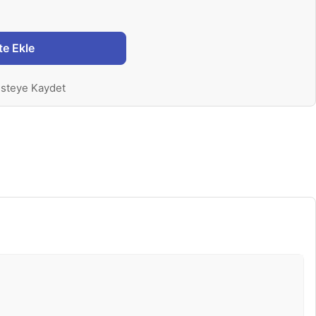
te Ekle
isteye Kaydet