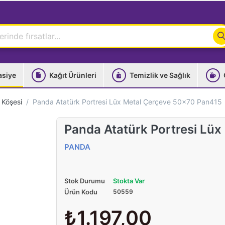
asiye
Kağıt Ürünleri
Temizlik ve Sağlık
 Köşesi
Panda Atatürk Portresi Lüx Metal Çerçeve 50x70 Pan415
Panda Atatürk Portresi Lü
PANDA
Stok Durumu
Stokta Var
Ürün Kodu
50559
₺1.197,00