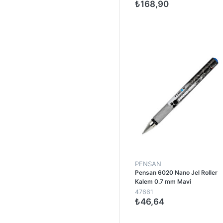
₺168,90
1
PENSAN
Pensan 6020 Nano Jel Roller
Kalem 0.7 mm Mavi
47661
₺46,64