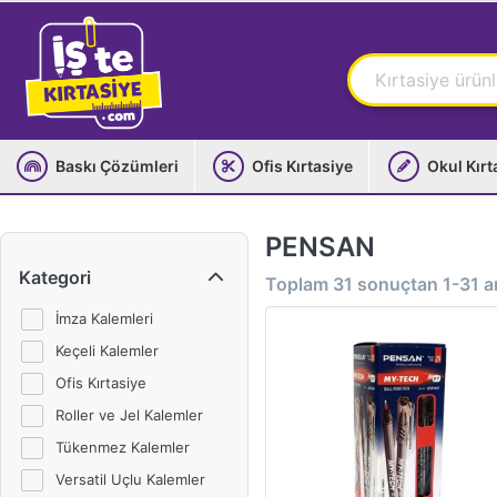
Baskı Çözümleri
Ofis Kırtasiye
Okul Kırt
PENSAN
Kategori
Toplam
31
sonuçtan
1-31
ar
İmza Kalemleri
Keçeli Kalemler
Ofis Kırtasiye
Roller ve Jel Kalemler
Tükenmez Kalemler
Versatil Uçlu Kalemler