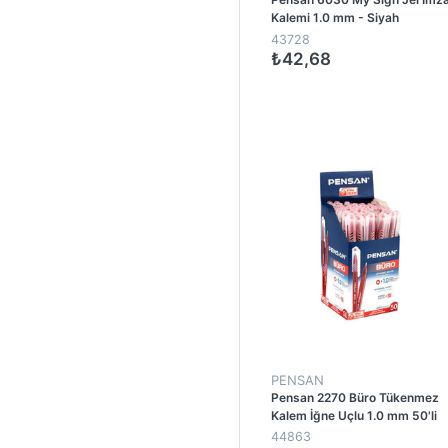
Kalemi 1.0 mm - Siyah
43728
₺42,68
1
PENSAN
Pensan 2270 Büro Tükenmez
Kalem İğne Uçlu 1.0 mm 50'li
Paket - Kırmızı
44863