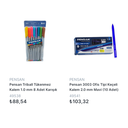
1
1
PENSAN
PENSAN
Pensan Triball Tükenmez
Pensan 3003 Ofis Tipi Keçeli
Kalem 1.0 mm 8 Adet Karışık
Kalem 2.0 mm Mavi (10 Adet)
Renkli
49538
49541
₺88,54
₺103,32
1
1