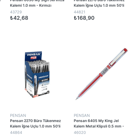
Kalemi 1.0 mm - Kırmızı
Kalem İğne Uçlu 1.0 mm 50'li
Paket - Mavi
43729
44821
₺42,68
₺168,90
1
1
PENSAN
PENSAN
Pensan 2270 Büro Tükenmez
Pensan 6405 My King Jel
Kalem İğne Uçlu 1.0 mm 50'li
Kalem Metal Klipsli 0.5 mm -
Paket - Siyah
Kırmızı
44864
46020