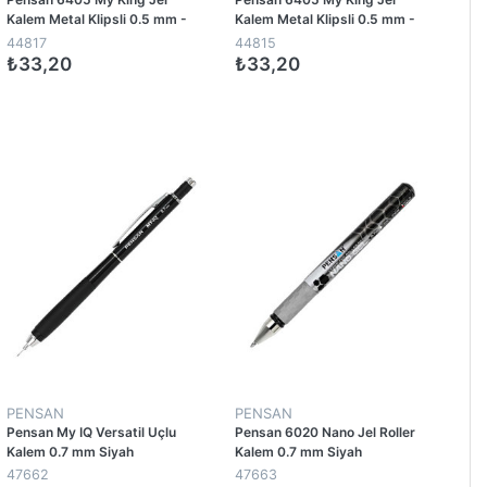
Kalem Metal Klipsli 0.5 mm -
Kalem Metal Klipsli 0.5 mm -
Siyah
Mavi
44817
44815
₺33,20
₺33,20
1
1
PENSAN
PENSAN
Pensan My IQ Versatil Uçlu
Pensan 6020 Nano Jel Roller
Kalem 0.7 mm Siyah
Kalem 0.7 mm Siyah
47662
47663