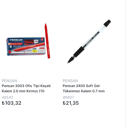
1
1
PENSAN
PENSAN
Pensan 3003 Ofis Tipi Keçeli
Pensan 2400 Soft Gel
Kalem 2.0 mm Kırmızı (10
Tükenmez Kalem 0.7 mm
Adet)
Siyah
49542
49607
₺103,32
₺21,35
1
1