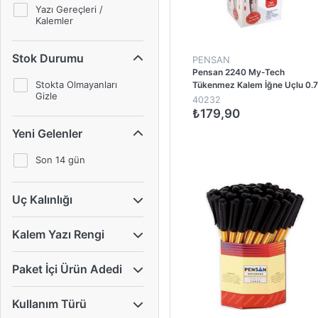
Yazı Gereçleri /
Kalemler
Stok Durumu
PENSAN
Pensan 2240 My-Tech
Stokta Olmayanları
Tükenmez Kalem İğne Uçlu 0.7
Gizle
mm - Kırmızı (25 Adet)
40232
₺179,90
Yeni Gelenler
1
Son 14 gün
Uç Kalınlığı
Kalem Yazı Rengi
Paket İçi Ürün Adedi
Kullanım Türü