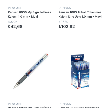
PENSAN
PENSAN
Pensan 6030 My Sign Jel İmza
Pensan 1003 Triball Tükenmez
Kalemi 1.0 mm - Mavi
Kalem İğne Uçlu 1.0 mm - Mavi
(12 Adet)
40206
42630
₺42,68
₺102,82
1
1
PENSAN
PENSAN
a
Pensan 6030 My Sign Jel İmza
Pensan 2270 Büro Tükenmez