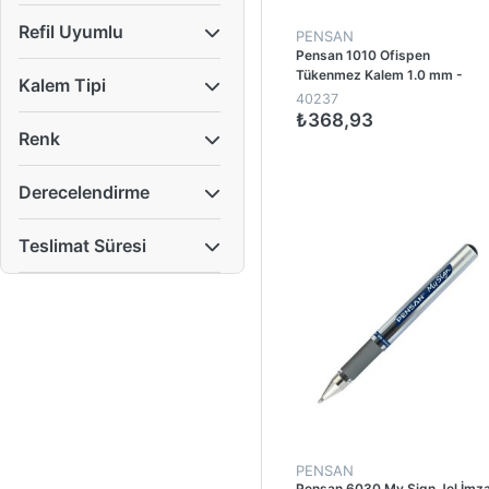
Refil Uyumlu
PENSAN
Pensan 1010 Ofispen
Tükenmez Kalem 1.0 mm -
Kalem Tipi
Siyah (60 Adet)
40237
₺368,93
Renk
1
Derecelendirme
Teslimat Süresi
PENSAN
Pensan 6030 My Sign Jel İmz