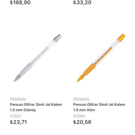
₺168,90
₺33,20
1
1
PENSAN
PENSAN
Pensan Glitter Simli Jel Kalem
Pensan Glitter Simli Jel Kalem
1.0 mm Gümüş
1.0 mm Altın
47667
47666
₺23,71
₺20,56