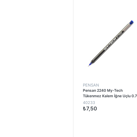
1
PENSAN
Pensan 2240 My-Tech
Tükenmez Kalem İğne Uçlu 0.7
mm - Mavi
40233
₺7,50
1