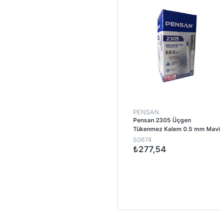
PENSAN
Pensan 2305 Üçgen
Tükenmez Kalem 0.5 mm Mavi
(50 Adet)
50674
₺277,54
1