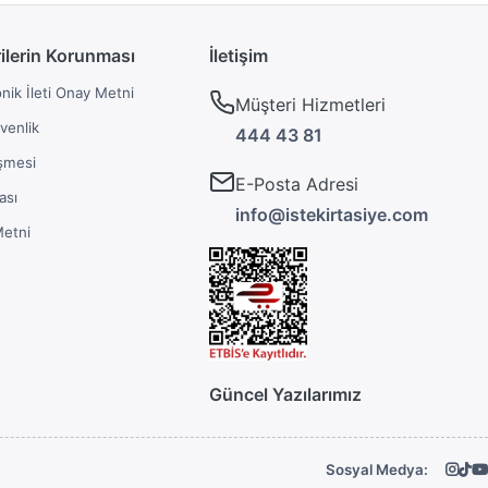
rilerin Korunması
İletişim
onik İleti Onay Metni
Müşteri Hizmetleri
üvenlik
444 43 81
şmesi
E-Posta Adresi
ası
info@istekirtasiye.com
Metni
Güncel Yazılarımız
Sosyal Medya: