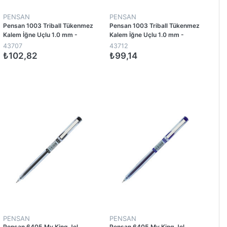
PENSAN
PENSAN
Pensan 1003 Triball Tükenmez
Pensan 1003 Triball Tükenmez
Kalem İğne Uçlu 1.0 mm -
Kalem İğne Uçlu 1.0 mm -
Siyah (12 Adet)
Kırmızı (12 Adet)
43707
43712
₺102,82
₺99,14
1
1
PENSAN
PENSAN
Pensan 6405 My King Jel
Pensan 6405 My King Jel