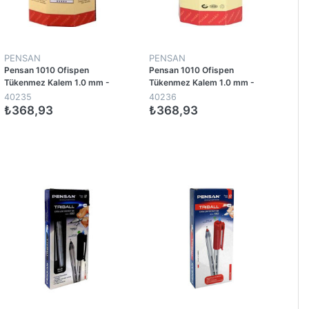
PENSAN
PENSAN
Pensan 1010 Ofispen
Pensan 1010 Ofispen
Tükenmez Kalem 1.0 mm -
Tükenmez Kalem 1.0 mm -
Kırmızı (60 Adet)
Mavi (60 Adet)
40235
40236
₺368,93
₺368,93
1
1