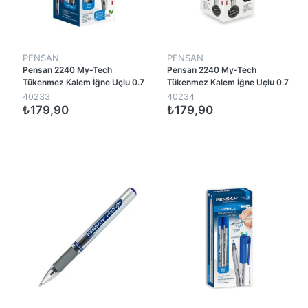
PENSAN
PENSAN
Pensan 2240 My-Tech
Pensan 2240 My-Tech
Tükenmez Kalem İğne Uçlu 0.7
Tükenmez Kalem İğne Uçlu 0.7
mm - Mavi (25 Adet)
mm - Siyah (25 Adet)
40233
40234
₺179,90
₺179,90
1
1