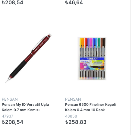
₺208,54
₺46,64
1
PENSAN
PENSAN
Pensan My IQ Versatil Uçlu
Pensan 6500 Fineliner Keçeli
Kalem 0.7 mm Kırmızı
Kalem 0.4 mm 10 Renk
47937
48858
₺208,54
₺258,83