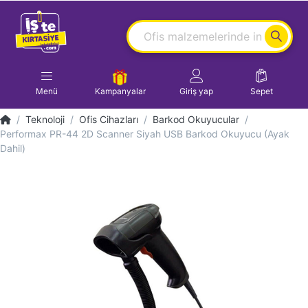
Menü
Kampanyalar
Giriş yap
Sepet
Teknoloji
Ofis Cihazları
Barkod Okuyucular
Performax PR-44 2D Scanner Siyah USB Barkod Okuyucu (Ayak
Dahil)