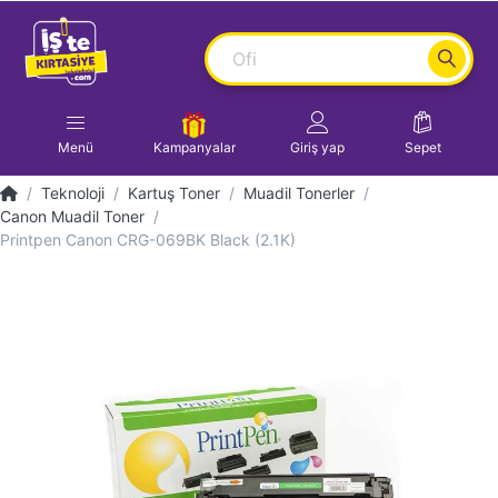
Menü
Kampanyalar
Giriş yap
Sepet
Teknoloji
Kartuş Toner
Muadil Tonerler
Canon Muadil Toner
Printpen Canon CRG-069BK Black (2.1K)