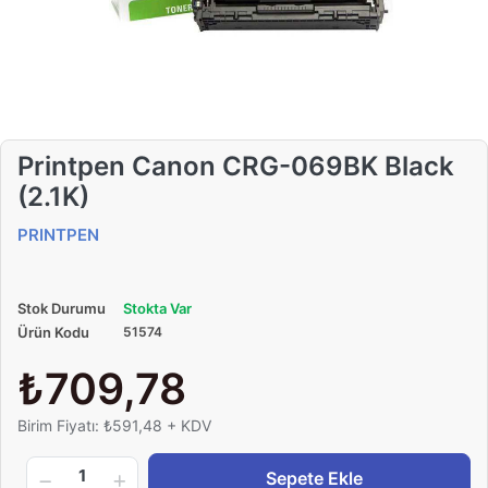
Printpen Canon CRG-069BK Black
(2.1K)
PRINTPEN
Stok Durumu
Stokta Var
Ürün Kodu
51574
₺709,78
Birim Fiyatı: ₺591,48 + KDV
1
Sepete Ekle