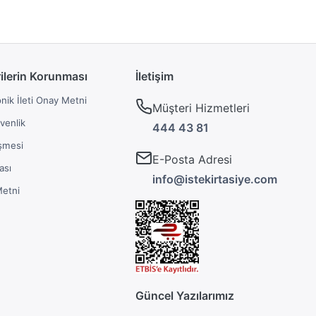
rilerin Korunması
İletişim
onik İleti Onay Metni
Müşteri Hizmetleri
üvenlik
444 43 81
şmesi
E-Posta Adresi
ası
info@istekirtasiye.com
Metni
Güncel Yazılarımız