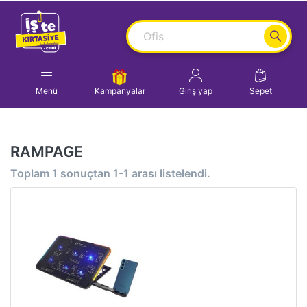
Menü
Kampanyalar
Giriş yap
Sepet
RAMPAGE
Toplam
1
sonuçtan
1-1
arası listelendi.