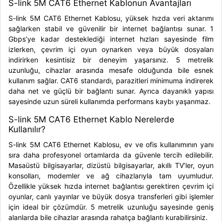
S-link 5M CAT6 Ethernet Kablonun Avantajları
S-link 5M CAT6 Ethernet Kablosu, yüksek hızda veri aktarımı
sağlarken stabil ve güvenilir bir internet bağlantısı sunar. 1
Gbps’ye kadar desteklediği internet hızları sayesinde film
izlerken, çevrim içi oyun oynarken veya büyük dosyaları
indirirken kesintisiz bir deneyim yaşarsınız. 5 metrelik
uzunluğu, cihazlar arasında mesafe olduğunda bile esnek
kullanım sağlar. CAT6 standardı, parazitleri minimuma indirerek
daha net ve güçlü bir bağlantı sunar. Ayrıca dayanıklı yapısı
sayesinde uzun süreli kullanımda performans kaybı yaşanmaz.
S-link 5M CAT6 Ethernet Kablo Nerelerde
Kullanılır?
S-link 5M CAT6 Ethernet Kablosu, ev ve ofis kullanımının yanı
sıra daha profesyonel ortamlarda da güvenle tercih edilebilir.
Masaüstü bilgisayarlar, dizüstü bilgisayarlar, akıllı TV’ler, oyun
konsolları, modemler ve ağ cihazlarıyla tam uyumludur.
Özellikle yüksek hızda internet bağlantısı gerektiren çevrim içi
oyunlar, canlı yayınlar ve büyük dosya transferleri gibi işlemler
için ideal bir çözümdür. 5 metrelik uzunluğu sayesinde geniş
alanlarda bile cihazlar arasında rahatça bağlantı kurabilirsiniz.