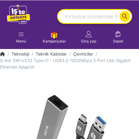
Menü
Kampanyalar
Giriş yap
Sepet
Teknoloji
Teknik Kablolar
Çeviriciler
S-link SW-U332 Type-C - USB3.0 1000Mbps 3 Port Usb Gigabit
Ethernet Adaptör