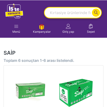
Menü
Kampanyalar
Giriş yap
Sepet
SAİP
Toplam
6
sonuçtan
1-6
arası listelendi.