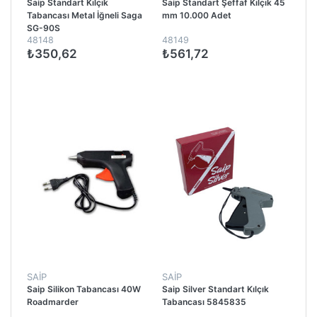
Saip Standart Kılçık
Saip Standart Şeffaf Kılçık 45
Tabancası Metal İğneli Saga
mm 10.000 Adet
SG-90S
48148
48149
₺350,62
₺561,72
SAİP
SAİP
Saip Silikon Tabancası 40W
Saip Silver Standart Kılçık
Roadmarder
Tabancası 5845835