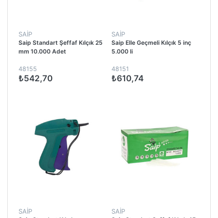
SAİP
SAİP
Saip Standart Şeffaf Kılçık 25
Saip Elle Geçmeli Kılçık 5 inç
mm 10.000 Adet
5.000 li
48155
48151
₺542,70
₺610,74
SAİP
SAİP