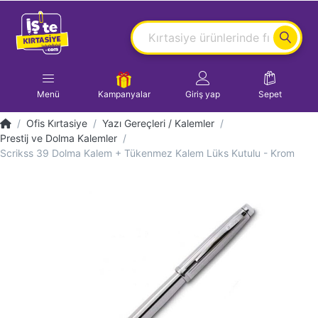
Menü
Kampanyalar
Giriş yap
Sepet
Ofis Kırtasiye
Yazı Gereçleri / Kalemler
Prestij ve Dolma Kalemler
Scrikss 39 Dolma Kalem + Tükenmez Kalem Lüks Kutulu - Krom