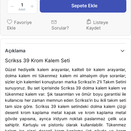
1
Sepete Ekle
Adet
Favoriye
Listeye
Ekle
Sorular?
Kaydet
Açıklama
Scrikss 39 Krom Kalem Seti
Güzel hediyelik kalem arayanlar, kaliteli bir kalem arayanlar,
dolma kalem mi tükenmez kalem mi almalıyım diye soranlar;
sizler için kalemleri konuşturan marka Scrikss’in 2’li Takım Setini
sunuyoruz. Bu set içerisinde Scrikss 39 dolma kalem kalem ve
tükenmez kalem var. Şık tasarımları ve ömür boyu garantisi ile
kullanıcısı her zaman memnun eden Scrikss’in bu ikili takım seti
tam size göre. Scrikss 39 kalem setindeki dolma kalem çizgi
desenli krom kaplama metal kapak ve krom kaplama metal
gövde yapısına, ayrıca iridyum noktalı paslanmaz çelik uca
sahiptir. Kartuşlu ve pistonlu olarak kullanılabilir. Tükenmez
kalem ise çizgi desenli krom kaplama üst gövde ve krom