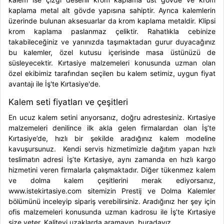
kaplama metal alt gövde yapısına sahiptir. Ayrıca kalemlerin
üzerinde bulunan aksesuarlar da krom kaplama metaldir. Klipsi
krom kaplama paslanmaz çeliktir. Rahatlıkla cebinize
takabileceğiniz ve yanınızda taşımaktadan gurur duyacağınız
bu kalemler, özel kutusu içerisinde masa üstünüzü de
süsleyecektir. Kırtasiye malzemeleri konusunda uzman olan
özel ekibimiz tarafından seçilen bu kalem setimiz, uygun fiyat
avantajı ile İş'te Kırtasiye'de.
Kalem seti fiyatları ve çeşitleri
En ucuz kalem setini arıyorsanız, doğru adrestesiniz. Kırtasiye
malzemeleri denilince ilk akla gelen firmalardan olan İş’te
Kırtasiye’de, hızlı bir şekilde aradığınız kalem modeline
kavuşursunuz. Kendi servis hizmetimizle dağıtım yapan hızlı
teslimatın adresi İş’te Kırtasiye, aynı zamanda en hızlı kargo
hizmetini veren firmalarla çalışmaktadır. Diğer tükenmez kalem
ve dolma kalem çeşitlerini merak ediyorsanız,
www.istekirtasiye.com sitemizin Prestij ve Dolma Kalemler
bölümünü inceleyip sipariş verebilirsiniz. Aradığınız her şey için
ofis malzemeleri konusunda uzman kadrosu ile İş’te Kırtasiye
size yeter. Kaliteyi uzaklarda aramayın, buradayız.