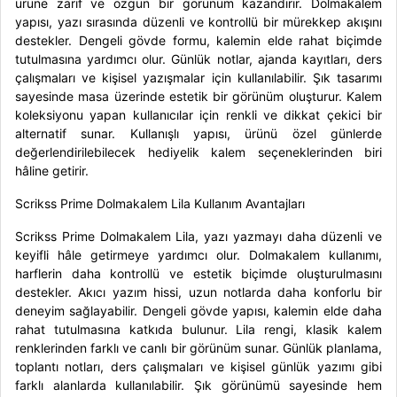
ürüne zarif ve özgün bir görünüm kazandırır. Dolmakalem
yapısı, yazı sırasında düzenli ve kontrollü bir mürekkep akışını
destekler. Dengeli gövde formu, kalemin elde rahat biçimde
tutulmasına yardımcı olur. Günlük notlar, ajanda kayıtları, ders
çalışmaları ve kişisel yazışmalar için kullanılabilir. Şık tasarımı
sayesinde masa üzerinde estetik bir görünüm oluşturur. Kalem
koleksiyonu yapan kullanıcılar için renkli ve dikkat çekici bir
alternatif sunar. Kullanışlı yapısı, ürünü özel günlerde
değerlendirilebilecek hediyelik kalem seçeneklerinden biri
hâline getirir.
Scrikss Prime Dolmakalem Lila Kullanım Avantajları
Scrikss Prime Dolmakalem Lila
, yazı yazmayı daha düzenli ve
keyifli hâle getirmeye yardımcı olur. Dolmakalem kullanımı,
harflerin daha kontrollü ve estetik biçimde oluşturulmasını
destekler. Akıcı yazım hissi, uzun notlarda daha konforlu bir
deneyim sağlayabilir. Dengeli gövde yapısı, kalemin elde daha
rahat tutulmasına katkıda bulunur. Lila rengi, klasik kalem
renklerinden farklı ve canlı bir görünüm sunar. Günlük planlama,
toplantı notları, ders çalışmaları ve kişisel günlük yazımı gibi
farklı alanlarda kullanılabilir. Şık görünümü sayesinde hem