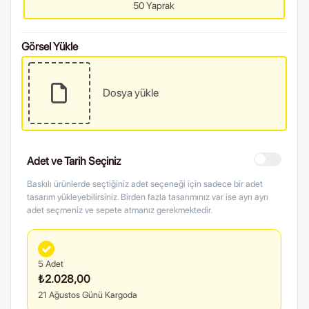
50 Yaprak
Görsel Yükle
Dosya yükle
Adet ve Tarih Seçiniz
Baskılı ürünlerde seçtiğiniz adet seçeneği için sadece bir adet
tasarım yükleyebilirsiniz. Birden fazla tasarımınız var ise ayrı ayrı
adet seçmeniz ve sepete atmanız gerekmektedir.
5 Adet
₺2.028,00
21 Ağustos Günü Kargoda