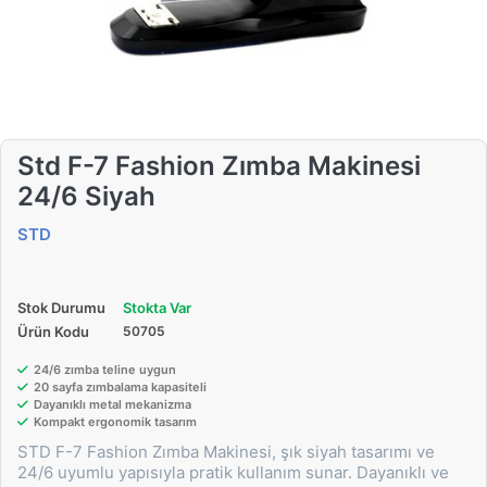
Std F-7 Fashion Zımba Makinesi
24/6 Siyah
STD
Stok Durumu
Stokta Var
Ürün Kodu
50705
24/6 zımba teline uygun
20 sayfa zımbalama kapasiteli
Dayanıklı metal mekanizma
Kompakt ergonomik tasarım
STD F-7 Fashion Zımba Makinesi, şık siyah tasarımı ve
24/6 uyumlu yapısıyla pratik kullanım sunar. Dayanıklı ve