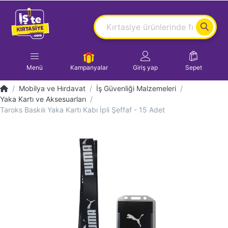
Menü
Kampanyalar
Giriş yap
Sepet
Mobilya ve Hırdavat
İş Güvenliği Malzemeleri
Yaka Kartı ve Aksesuarları
Taroks Baskılı Yaka Kartı Kabı İpli Şeffaf - 15 Adet