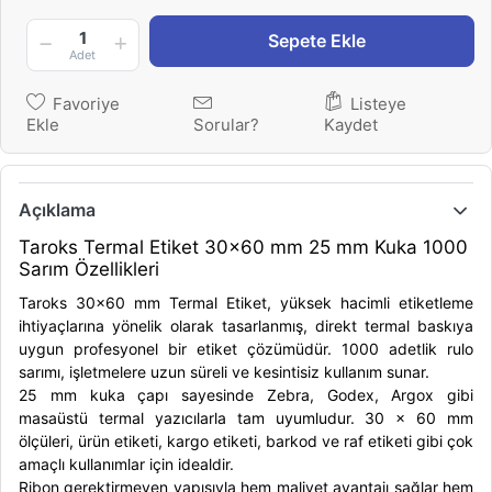
1
Sepete Ekle
Adet
Favoriye
Listeye
Ekle
Sorular?
Kaydet
Açıklama
Taroks Termal Etiket 30x60 mm 25 mm Kuka 1000
Sarım Özellikleri
Taroks 30x60 mm Termal Etiket, yüksek hacimli etiketleme
ihtiyaçlarına yönelik olarak tasarlanmış,
direkt termal
baskıya
uygun profesyonel bir etiket çözümüdür. 1000 adetlik rulo
sarımı, işletmelere uzun süreli ve kesintisiz kullanım sunar.
25 mm kuka çapı sayesinde Zebra, Godex, Argox gibi
masaüstü termal yazıcılarla tam uyumludur.
30 x 60 mm
ölçüleri, ürün etiketi, kargo etiketi, barkod ve raf etiketi gibi çok
amaçlı kullanımlar için idealdir.
Ribon gerektirmeyen yapısıyla hem maliyet avantajı sağlar hem