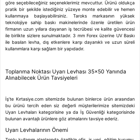
göre seçebileceğiniz seçeneklerimiz mevcuttur. Ürünü oldukça
pratik bir şekilde istediğiniz yüzeye monte edebilir ve hemen
kullanmaya başlayabilirsiniz.
Taroks
markasının yüksek
teknolojiye sahip baskı makinelerinde özenle üretilen ürün
firmanın uzun yıllara dayanan iş tecrübesi ve kalite güvencesi
ile birlikte sizlere sunulmaktadır. 3 mm Forex üzerine UV Baskı
ile basılan levha, dış etkenlere karşı dayanıklı ve uzun süreli
kullanımlara karşı sağlam bir yapıdadır.
Toplanma Noktası Uyarı Levhası 35x50 Yanında
Alınabilecek Ürün Tavsiyeleri
İş’te Kırtasiye.com sitemizde bulunan binlerce ürün arasından
bu ürünü tercih eden siz değerli müşterilerimize sitemizdeki
Uyarı Levhaları
kategorisine ya da
İş Güvenliği
kategorisinde
bulunan avantajlı ürünlere göz atmalarını tavsiye ederiz.
Uyarı Levhalarının Önemi
Toplu kullanım alanlarında özellikle ofis, iş yeri, eğitim kurumu,