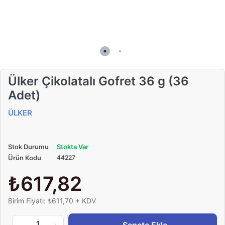
Ülker Çikolatalı Gofret 36 g (36
Adet)
ÜLKER
Stok Durumu
Stokta Var
Ürün Kodu
44227
₺617,82
Birim Fiyatı: ₺611,70 + KDV
1