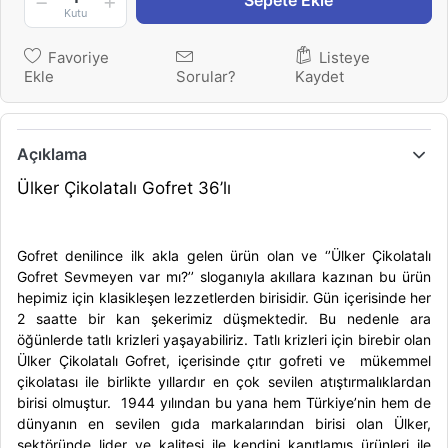
Sepete Ekle
Kutu
Favoriye
Listeye
Ekle
Sorular?
Kaydet
Açıklama
Ülker Çikolatalı Gofret 36’lı
Gofret denilince ilk akla gelen ürün olan ve ‘
’Ülker Çikolatalı
Gofret
Sevmeyen var mı?’’ sloganıyla akıllara kazınan bu ürün
hepimiz için klasikleşen lezzetlerden birisidir. Gün içerisinde her
2 saatte bir kan şekerimiz düşmektedir. Bu nedenle ara
öğünlerde tatlı krizleri yaşayabiliriz. Tatlı krizleri için birebir olan
Ülker Çikolatalı Gofret
, içerisinde çıtır gofreti ve mükemmel
çikolatası ile birlikte yıllardır en çok sevilen atıştırmalıklardan
birisi olmuştur. 1944 yılından bu yana hem Türkiye’nin hem de
dünyanın en sevilen gıda markalarından birisi olan
Ülker
,
sektöründe lider ve kalitesi ile kendini kanıtlamış ürünleri ile