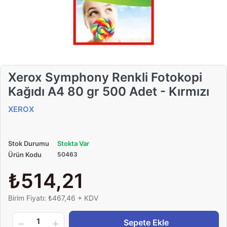
Xerox Symphony Renkli Fotokopi
Kağıdı A4 80 gr 500 Adet - Kırmızı
XEROX
Stok Durumu
Stokta Var
Ürün Kodu
50463
₺514,21
Birim Fiyatı: ₺467,46 + KDV
1
Sepete Ekle