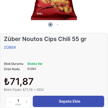
Züber Noutos Cips Chili 55 gr
ZÜBER
Stok Durumu
Stokta Var
Ürün Kodu
51292
₺71,87
Birim Fiyatı: ₺71,16 + KDV
1
Sepete Ekle
Adet