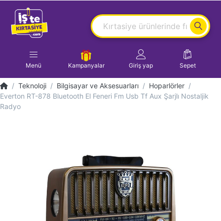
Menü
Kampanyalar
Giriş yap
Sepet
Teknoloji
Bilgisayar ve Aksesuarları
Hoparlörler
Everton RT-878 Bluetooth El Feneri Fm Usb Tf Aux Şarjlı Nostaljik
Radyo