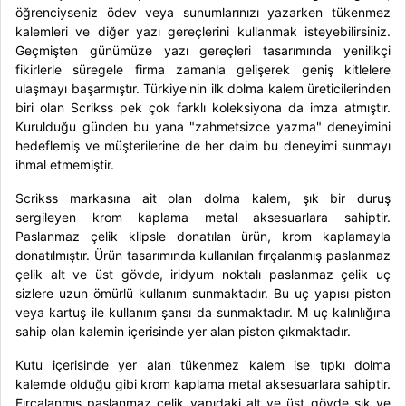
öğrenciyseniz ödev veya sunumlarınızı yazarken tükenmez
kalemleri ve diğer yazı gereçlerini kullanmak isteyebilirsiniz.
Geçmişten günümüze yazı gereçleri tasarımında yenilikçi
fikirlerle süregele firma zamanla gelişerek geniş kitlelere
ulaşmayı başarmıştır. Türkiye'nin ilk dolma kalem üreticilerinden
biri olan
Scrikss
pek çok farklı koleksiyona da imza atmıştır.
Kurulduğu günden bu yana "zahmetsizce yazma" deneyimini
hedeflemiş ve müşterilerine de her daim bu deneyimi sunmayı
ihmal etmemiştir.
Scrikss markasına ait olan
dolma kalem
, şık bir duruş
sergileyen krom kaplama metal aksesuarlara sahiptir.
Paslanmaz çelik klipsle donatılan
ürün, krom kaplamayla
donatılmıştır. Ürün tasarımında kullanılan fırçalanmış paslanmaz
çelik alt ve üst gövde, iridyum noktalı paslanmaz çelik uç
sizlere uzun ömürlü kullanım sunmaktadır. Bu uç yapısı piston
veya kartuş ile kullanım şansı da sunmaktadır. M uç kalınlığına
sahip olan kalemin içerisinde yer alan piston çıkmaktadır.
Kutu içerisinde yer alan
tükenmez kalem
ise tıpkı dolma
kalemde olduğu gibi krom kaplama metal aksesuarlara sahiptir.
Fırçalanmış paslanmaz çelik yapıdaki alt ve üst gövde şık ve