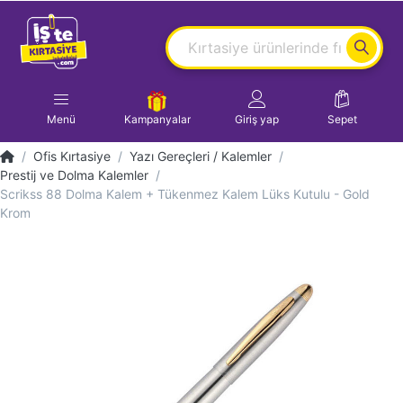
Menü
Kampanyalar
Giriş yap
Sepet
Ofis Kırtasiye
Yazı Gereçleri / Kalemler
Prestij ve Dolma Kalemler
Scrikss 88 Dolma Kalem + Tükenmez Kalem Lüks Kutulu - Gold
Krom