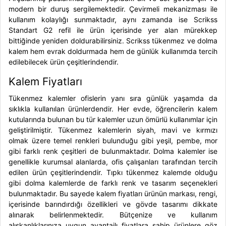
modern bir duruş sergilemektedir. Çevirmeli mekanizması ile
kullanım kolaylığı sunmaktadır, aynı zamanda ise Scrikss
Standart G2 refil ile ürün içerisinde yer alan mürekkep
bittiğinde yeniden doldurabilirsiniz.
Scrikss
tükenmez ve dolma
kalem
hem evrak doldurmada hem de günlük kullanımda tercih
edilebilecek ürün çeşitlerindendir.
Kalem Fiyatları
Tükenmez kalemler ofislerin yanı sıra günlük yaşamda da
sıklıkla kullanılan ürünlerdendir. Her evde, öğrencilerin kalem
kutularında bulunan bu tür kalemler uzun ömürlü kullanımlar için
geliştirilmiştir. Tükenmez kalemlerin siyah, mavi ve kırmızı
olmak üzere temel renkleri bulunduğu gibi yeşil, pembe, mor
gibi farklı renk çeşitleri de bulunmaktadır. Dolma kalemler ise
genellikle kurumsal alanlarda, ofis çalışanları tarafından tercih
edilen ürün çeşitlerindendir. Tıpkı tükenmez kalemde olduğu
gibi dolma kalemlerde de farklı renk ve tasarım seçenekleri
bulunmaktadır.
Bu sayede
kalem fiyatları
ürünün markası, rengi,
içerisinde barındırdığı özellikleri ve gövde tasarımı dikkate
alınarak belirlenmektedir. Bütçenize ve kullanım
alışkanlıklarınıza uygun avantajlı fiyatlara sahip ürünlere göz